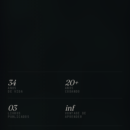
34
20+
ANOS
ANOS
DE VIDA
CODANDO
03
inf
LIVROS
VONTADE DE
PUBLICADOS
APRENDER