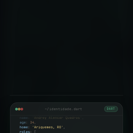
disponível
Flutter / Dart
~/identidade.dart
DART
final 
andrey
 = 
Person
(
name
: 
'Andrey Alencar Quadros'
,
age
: 
34
,
home
: 
'Ariquemes, RO'
,
roles
: 
[