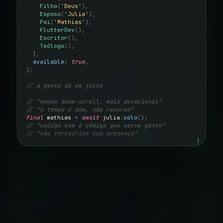
Filho
(
'Deus'
),
Esposo
(
'Julia'
),
Pai
(
'Mathias'
),
FlutterDev
(
),
Escritor
(
),
Teólogo
(
),
],
available
: 
true
,
);
// a gente dá um jeito
// "menos doom-scroll, mais devocional"
// "o tempo é dom, não recurso"
final 
mathias
 = 
await 
julia
.
colo
();
// "código bom é código que serve gente"
// "não terceirize sua presença"
try 
{ 
andrey
.
serve
(); }
andrey
.
documenta
(
'tudo que importa'
);
// João 14:6 — Eu sou o caminho, a verdade e a vida
▍